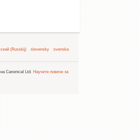
ский (Russkij)
slovensky
svenska
на Canonical Ltd.
Научете повече за