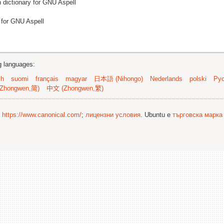
h dictionary for GNU Aspell
y for GNU Aspell
ng languages:
sh
suomi
français
magyar
日本語 (Nihongo)
Nederlands
polski
Рус
Zhongwen,简)
中文 (Zhongwen,繁)
©
https://www.canonical.com/
;
лицензни условия
. Ubuntu е
търговска марка