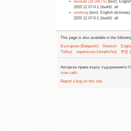
resolute (26.04LTS)
(text): Englis
2020.12.07-0-1.1build1: all
stonking
(text): English dictionar
2020.12.07-0-1.1build1: all
This page is also available in the followi
Български (Bəlgarski)
Deutsch
Engli
Türkçe
українська (ukrajins'ka)
中文 (
Авторски права върху съдържанието 
този сайт
.
Report a bug on this site
.