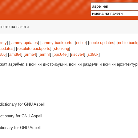
енето на пакети
mmy
] [
jammy-updates
] [
jammy-backports
] [
noble
] [
noble-updates
] [
noble-back
-updates
] [
resolute-backports
] [
stonking
]
386
] [
amd64
] [
arm64
] [
armhf
] [
ppc64el
] [
riscv64
] [
s390x
]
ържат
aspell-en
в всички дистрибуции, всички раздели и всички архитекту
 dictionary for GNU Aspell
ictionary for GNU Aspell
ictionary for GNU Aspell