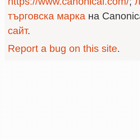
https://www.canonical.com/
;
л
търговска марка
на Canonica
сайт
.
Report a bug on this site
.