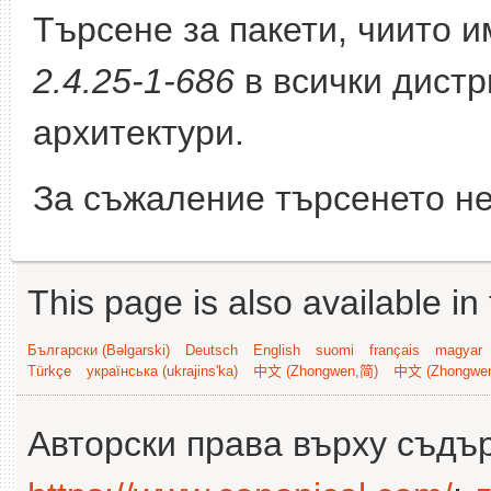
Търсене за пакети, чиито 
2.4.25-1-686
в всички дистр
архитектури.
За съжаление търсенето не
This page is also available in
Български (Bəlgarski)
Deutsch
English
suomi
français
magyar
Türkçe
українська (ukrajins'ka)
中文 (Zhongwen,简)
中文 (Zhongwe
Авторски права върху съдъ