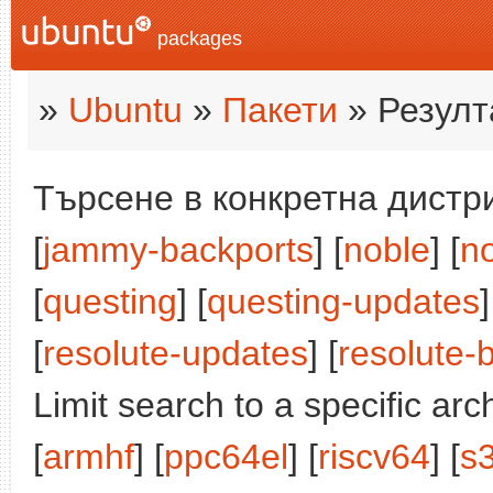
packages
»
Ubuntu
»
Пакети
» Резулт
Търсене в конкретна дистри
[
jammy-backports
] [
noble
] [
n
[
questing
] [
questing-updates
]
[
resolute-updates
] [
resolute-
Limit search to a specific arch
[
armhf
] [
ppc64el
] [
riscv64
] [
s