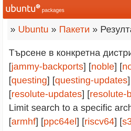
packages
»
Ubuntu
»
Пакети
» Резулт
Търсене в конкретна дистри
[
jammy-backports
] [
noble
] [
n
[
questing
] [
questing-updates
]
[
resolute-updates
] [
resolute-
Limit search to a specific arch
[
armhf
] [
ppc64el
] [
riscv64
] [
s