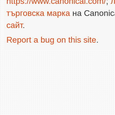
https://www.canonical.com/
;
л
търговска марка
на Canonica
сайт
.
Report a bug on this site
.