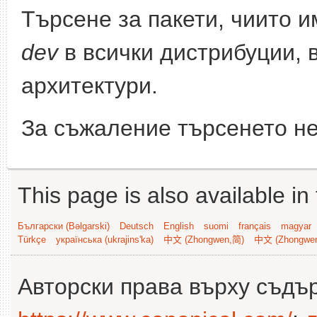
Търсене за пакети, чиито 
dev
в всички дистрибуции, 
архитектури.
За съжаление търсенето не
This page is also available in
Български (Bəlgarski)
Deutsch
English
suomi
français
magyar
Türkçe
українська (ukrajins'ka)
中文 (Zhongwen,简)
中文 (Zhongwe
Авторски права върху съдъ