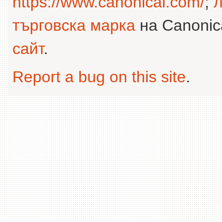
https://www.canonical.com/
;
л
търговска марка
на Canonica
сайт
.
Report a bug on this site
.