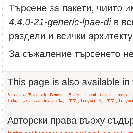
Търсене за пакети, чиито 
4.4.0-21-generic-lpae-di
в вс
раздели и всички архитекту
За съжаление търсенето не
This page is also available in
Български (Bəlgarski)
Deutsch
English
suomi
français
magyar
Türkçe
українська (ukrajins'ka)
中文 (Zhongwen,简)
中文 (Zhongwe
Авторски права върху съдъ