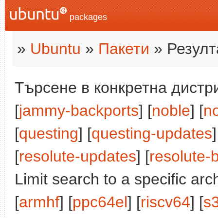
packages
»
Ubuntu
»
Пакети
» Резулт
Търсене в конкретна дистри
[
jammy-backports
] [
noble
] [
n
[
questing
] [
questing-updates
]
[
resolute-updates
] [
resolute-
Limit search to a specific arch
[
armhf
] [
ppc64el
] [
riscv64
] [
s