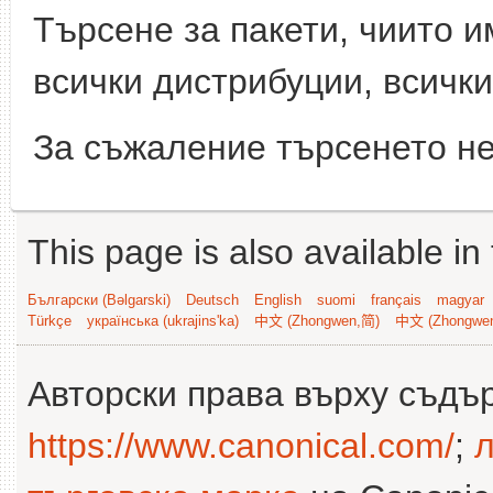
Търсене за пакети, чиито 
всички дистрибуции, всички
За съжаление търсенето не
This page is also available in
Български (Bəlgarski)
Deutsch
English
suomi
français
magyar
Türkçe
українська (ukrajins'ka)
中文 (Zhongwen,简)
中文 (Zhongwe
Авторски права върху съдъ
https://www.canonical.com/
;
л