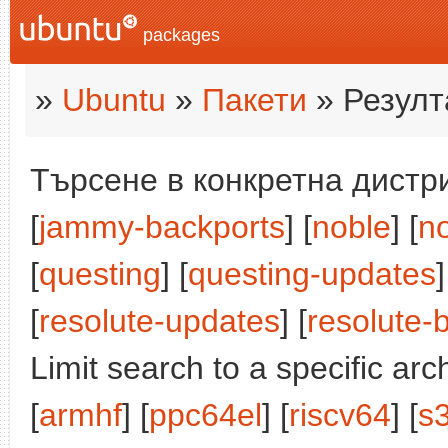
packages
»
Ubuntu
»
Пакети
» Резулт
Търсене в конкретна дистри
[
jammy-backports
] [
noble
] [
n
[
questing
] [
questing-updates
]
[
resolute-updates
] [
resolute-
Limit search to a specific arch
[
armhf
] [
ppc64el
] [
riscv64
] [
s