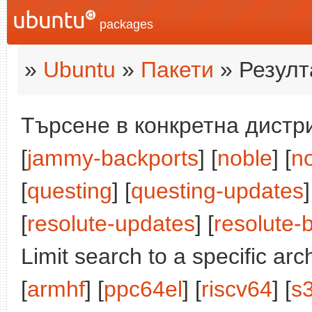
packages
»
Ubuntu
»
Пакети
» Резулт
Търсене в конкретна дистри
[
jammy-backports
] [
noble
] [
n
[
questing
] [
questing-updates
]
[
resolute-updates
] [
resolute-
Limit search to a specific arch
[
armhf
] [
ppc64el
] [
riscv64
] [
s