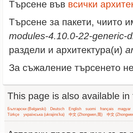
Търсене във
всички архите
Търсене за пакети, чиито 
modules-4.10.0-22-generic-d
раздели и архитектура(и)
a
За съжаление търсенето не
This page is also available in
Български (Bəlgarski)
Deutsch
English
suomi
français
magyar
Türkçe
українська (ukrajins'ka)
中文 (Zhongwen,简)
中文 (Zhongwe