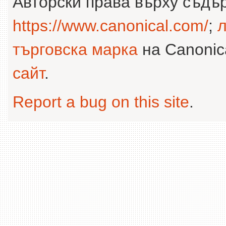
Авторски права върху съдъ
https://www.canonical.com/
;
л
търговска марка
на Canonica
сайт
.
Report a bug on this site
.