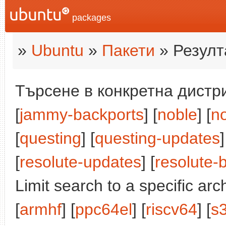
packages
»
Ubuntu
»
Пакети
» Резулт
Търсене в конкретна дистри
[
jammy-backports
] [
noble
] [
n
[
questing
] [
questing-updates
]
[
resolute-updates
] [
resolute-
Limit search to a specific arch
[
armhf
] [
ppc64el
] [
riscv64
] [
s