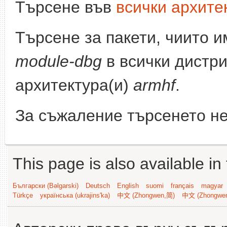
Търсене във
всички архите
Търсене за пакети, чиито 
module-dbg
в всички дистри
архитектура(и)
armhf
.
За съжаление търсенето не
This page is also available in
Български (Bəlgarski)
Deutsch
English
suomi
français
magyar
Türkçe
українська (ukrajins'ka)
中文 (Zhongwen,简)
中文 (Zhongwe