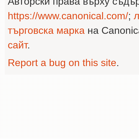
Авторски права върху съдъ
https://www.canonical.com/
;
л
търговска марка
на Canonica
сайт
.
Report a bug on this site
.