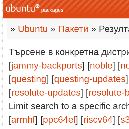
packages
»
Ubuntu
»
Пакети
» Резулт
Търсене в конкретна дистри
[
jammy-backports
] [
noble
] [
n
[
questing
] [
questing-updates
]
[
resolute-updates
] [
resolute-
Limit search to a specific arch
[
armhf
] [
ppc64el
] [
riscv64
] [
s