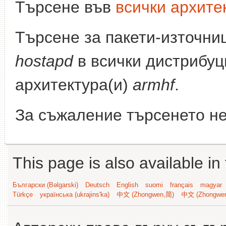
Търсене във
всички архите
Търсене за пакети-източни
hostapd
в всички дистрибуц
архитектура(и)
armhf
.
За съжаление търсенето не
This page is also available in
Български (Bəlgarski)
Deutsch
English
suomi
français
magyar
Türkçe
українська (ukrajins'ka)
中文 (Zhongwen,简)
中文 (Zhongwe