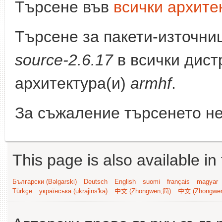
Търсене във
всички архите
Търсене за пакети-източни
source-2.6.17
в всички дист
архитектура(и)
armhf
.
За съжаление търсенето не
This page is also available in
Български (Bəlgarski)
Deutsch
English
suomi
français
magyar
Türkçe
українська (ukrajins'ka)
中文 (Zhongwen,简)
中文 (Zhongwe