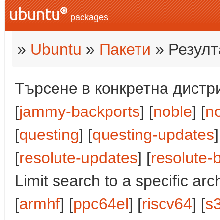
packages
»
Ubuntu
»
Пакети
» Резулт
Търсене в конкретна дистри
[
jammy-backports
] [
noble
] [
n
[
questing
] [
questing-updates
]
[
resolute-updates
] [
resolute-
Limit search to a specific arch
[
armhf
] [
ppc64el
] [
riscv64
] [
s