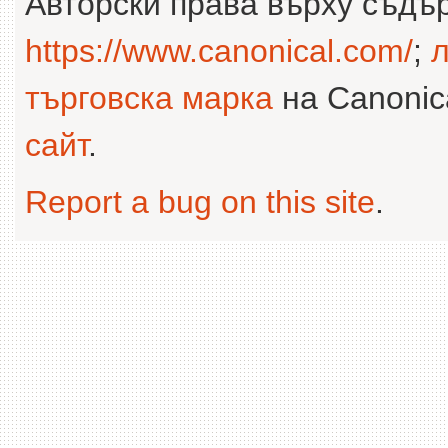
Авторски права върху съдъ
https://www.canonical.com/
;
л
търговска марка
на Canonica
сайт
.
Report a bug on this site
.