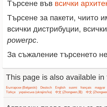
Търсене във
всички архите
Търсене за пакети, чиито 
всички дистрибуции, всички
powerpc
.
За съжаление търсенето не
This page is also available in
Български (Bəlgarski)
Deutsch
English
suomi
français
magyar
Türkçe
українська (ukrajins'ka)
中文 (Zhongwen,简)
中文 (Zhongwe