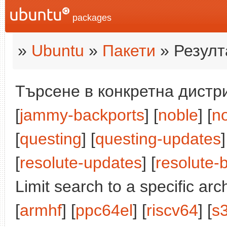
packages
»
Ubuntu
»
Пакети
» Резулт
Търсене в конкретна дистри
[
jammy-backports
] [
noble
] [
n
[
questing
] [
questing-updates
]
[
resolute-updates
] [
resolute-
Limit search to a specific arch
[
armhf
] [
ppc64el
] [
riscv64
] [
s