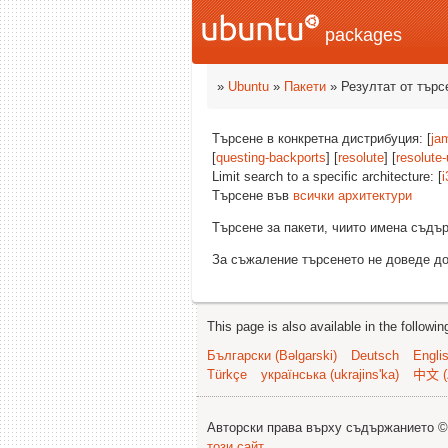
packages
»
Ubuntu
»
Пакети
» Резултат от търс
Търсене в конкретна дистрибуция: [
ja
[
questing-backports
] [
resolute
] [
resolute
Limit search to a specific architecture: [
i
Търсене във
всички архитектури
Търсене за пакети, чиито имена съд
За съжаление търсенето не доведе до
This page is also available in the followi
Български (Bəlgarski)
Deutsch
Engli
Türkçe
українська (ukrajins'ka)
中文 (
Авторски права върху съдържанието 
този сайт
.