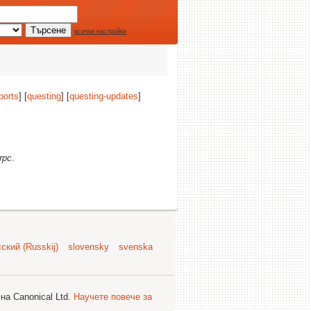
всички настройки
ports
] [
questing
] [
questing-updates
]
rpc
.
ский (Russkij)
slovensky
svenska
на Canonical Ltd.
Научете повече за