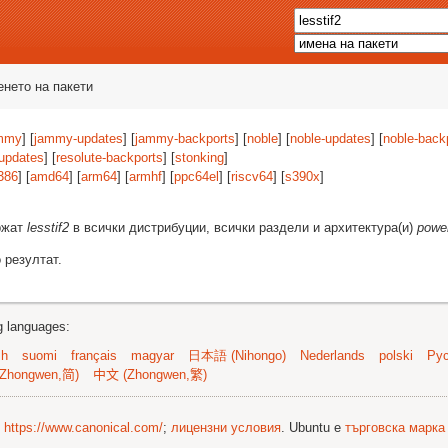
енето на пакети
mmy
] [
jammy-updates
] [
jammy-backports
] [
noble
] [
noble-updates
] [
noble-back
-updates
] [
resolute-backports
] [
stonking
]
386
] [
amd64
] [
arm64
] [
armhf
] [
ppc64el
] [
riscv64
] [
s390x
]
ържат
lesstif2
в всички дистрибуции, всички раздели и архитектура(и)
powe
 резултат.
ng languages:
sh
suomi
français
magyar
日本語 (Nihongo)
Nederlands
polski
Рус
Zhongwen,简)
中文 (Zhongwen,繁)
©
https://www.canonical.com/
;
лицензни условия
. Ubuntu е
търговска марка