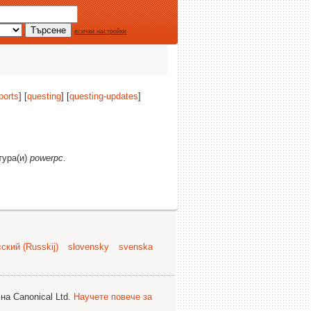
всички настройки
ports
] [
questing
] [
questing-updates
]
тура(и)
powerpc
.
ский (Russkij)
slovensky
svenska
на Canonical Ltd.
Научете повече за