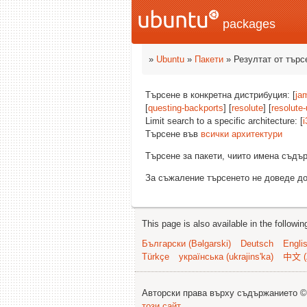
packages
»
Ubuntu
»
Пакети
» Резултат от търс
Търсене в конкретна дистрибуция: [
ja
[
questing-backports
] [
resolute
] [
resolute
Limit search to a specific architecture: [
i
Търсене във
всички архитектури
Търсене за пакети, чиито имена съд
За съжаление търсенето не доведе до
This page is also available in the followi
Български (Bəlgarski)
Deutsch
Engli
Türkçe
українська (ukrajins'ka)
中文 (
Авторски права върху съдържанието 
този сайт
.