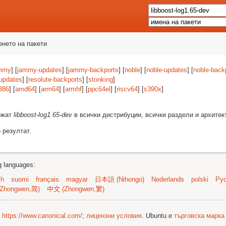
енето на пакети
mmy
] [
jammy-updates
] [
jammy-backports
] [
noble
] [
noble-updates
] [
noble-back
-updates
] [
resolute-backports
] [
stonking
]
386
] [
amd64
] [
arm64
] [
armhf
] [
ppc64el
] [
riscv64
] [
s390x
]
ържат
libboost-log1.65-dev
в всички дистрибуции, всички раздели и архитек
 резултат.
ng languages:
sh
suomi
français
magyar
日本語 (Nihongo)
Nederlands
polski
Рус
Zhongwen,简)
中文 (Zhongwen,繁)
©
https://www.canonical.com/
;
лицензни условия
. Ubuntu е
търговска марка