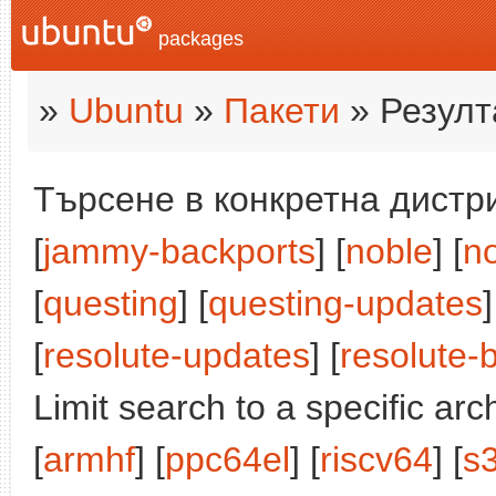
packages
»
Ubuntu
»
Пакети
» Резулт
Търсене в конкретна дистри
[
jammy-backports
] [
noble
] [
n
[
questing
] [
questing-updates
]
[
resolute-updates
] [
resolute-
Limit search to a specific arch
[
armhf
] [
ppc64el
] [
riscv64
] [
s