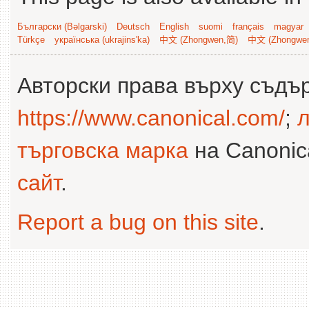
Български (Bəlgarski)
Deutsch
English
suomi
français
magyar
Türkçe
українська (ukrajins'ka)
中文 (Zhongwen,简)
中文 (Zhongwe
Авторски права върху съдъ
https://www.canonical.com/
;
л
търговска марка
на Canonica
сайт
.
Report a bug on this site
.