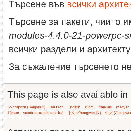
Търсене във
всички архите
Търсене за пакети, чиито 
modules-4.4.0-21-powerpc-s
всички раздели и архитект
За съжаление търсенето не
This page is also available in
Български (Bəlgarski)
Deutsch
English
suomi
français
magyar
Türkçe
українська (ukrajins'ka)
中文 (Zhongwen,简)
中文 (Zhongwe