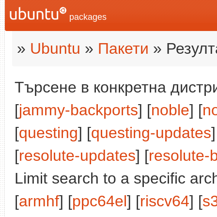
packages
»
Ubuntu
»
Пакети
» Резулт
Търсене в конкретна дистри
[
jammy-backports
] [
noble
] [
n
[
questing
] [
questing-updates
]
[
resolute-updates
] [
resolute-
Limit search to a specific arch
[
armhf
] [
ppc64el
] [
riscv64
] [
s