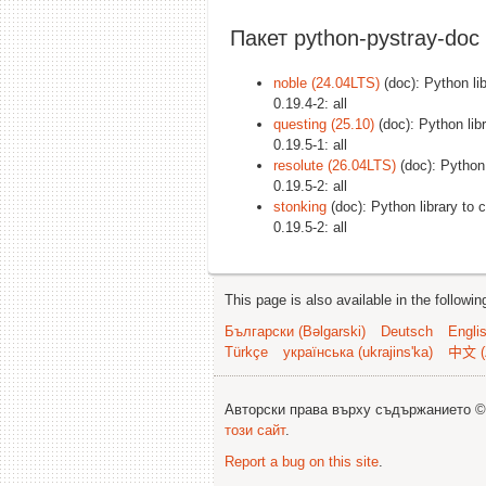
Пакет python-pystray-doc
noble (24.04LTS)
(doc): Python li
0.19.4-2: all
questing (25.10)
(doc): Python lib
0.19.5-1: all
resolute (26.04LTS)
(doc): Python 
0.19.5-2: all
stonking
(doc): Python library to 
0.19.5-2: all
This page is also available in the followi
Български (Bəlgarski)
Deutsch
Engli
Türkçe
українська (ukrajins'ka)
中文 (
Авторски права върху съдържанието 
този сайт
.
Report a bug on this site
.