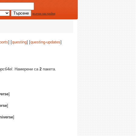
всички настройки
ports
] [
questing
] [
questing-updates
]
ppc64el
. Намерени са
2
пакета.
verse
]
erse
]
niverse
]