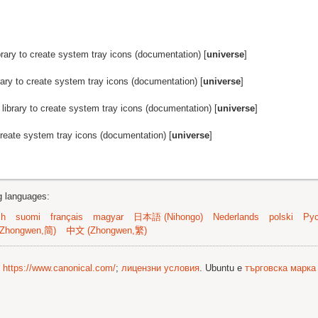
brary to create system tray icons (documentation) [
universe
]
rary to create system tray icons (documentation) [
universe
]
library to create system tray icons (documentation) [
universe
]
create system tray icons (documentation) [
universe
]
ng languages:
sh
suomi
français
magyar
日本語 (Nihongo)
Nederlands
polski
Рус
Zhongwen,简)
中文 (Zhongwen,繁)
©
https://www.canonical.com/
;
лицензни условия
. Ubuntu е
търговска марка