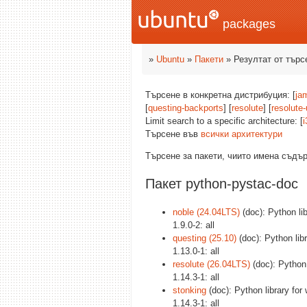
packages
»
Ubuntu
»
Пакети
» Резултат от търс
Търсене в конкретна дистрибуция: [
ja
[
questing-backports
] [
resolute
] [
resolute
Limit search to a specific architecture: [
i
Търсене във
всички архитектури
Търсене за пакети, чиито имена съд
Пакет python-pystac-doc
noble (24.04LTS)
(doc): Python li
1.9.0-2: all
questing (25.10)
(doc): Python lib
1.13.0-1: all
resolute (26.04LTS)
(doc): Python 
1.14.3-1: all
stonking
(doc): Python library for
1.14.3-1: all