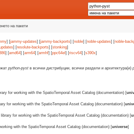
енето на пакети
mmy
] [
jammy-updates
] [
jammy-backports
] [
noble
] [
noble-updates
] [
noble-back
-updates
] [
resolute-backports
] [
stonking
]
386
] [
amd64
] [
arm64
] [
armhf
] [
ppc64el
] [
riscv64
] [
s390x
]
ържат
python-pyst
в всички дистрибуции, всички раздели и архитектура(и)
brary for working with the SpatioTemporal Asset Catalog (documentation) [
uni
rary for working with the SpatioTemporal Asset Catalog (documentation) [
univ
library for working with the SpatioTemporal Asset Catalog (documentation) [
u
 working with the SpatioTemporal Asset Catalog (documentation) [
universe
]