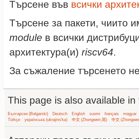
Търсене във
всички архите
Търсене за пакети, чиито 
module
в всички дистрибуци
архитектура(и)
riscv64
.
За съжаление търсенето не
This page is also available in
Български (Bəlgarski)
Deutsch
English
suomi
français
magyar
Türkçe
українська (ukrajins'ka)
中文 (Zhongwen,简)
中文 (Zhongwe