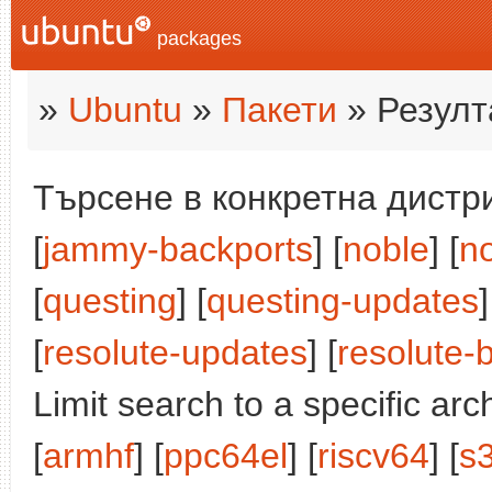
packages
»
Ubuntu
»
Пакети
» Резулт
Търсене в конкретна дистри
[
jammy-backports
] [
noble
] [
n
[
questing
] [
questing-updates
]
[
resolute-updates
] [
resolute-
Limit search to a specific arch
[
armhf
] [
ppc64el
] [
riscv64
] [
s