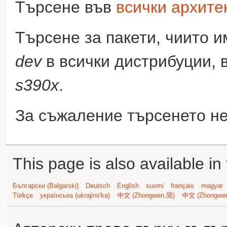
Търсене във
всички архите
Търсене за пакети, чиито 
dev
в всички дистрибуции, 
s390x
.
За съжаление търсенето не
This page is also available in
Български (Bəlgarski)
Deutsch
English
suomi
français
magyar
Türkçe
українська (ukrajins'ka)
中文 (Zhongwen,简)
中文 (Zhongwe