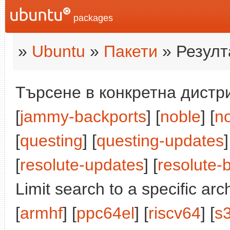
packages
»
Ubuntu
»
Пакети
» Резулт
Търсене в конкретна дистри
[
jammy-backports
] [
noble
] [
n
[
questing
] [
questing-updates
]
[
resolute-updates
] [
resolute-
Limit search to a specific arch
[
armhf
] [
ppc64el
] [
riscv64
] [
s