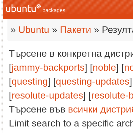
packages
»
Ubuntu
»
Пакети
» Резулт
Търсене в конкретна дистри
[
jammy-backports
] [
noble
] [
n
[
questing
] [
questing-updates
]
[
resolute-updates
] [
resolute-
Търсене във
всички дистри
Limit search to a specific arch