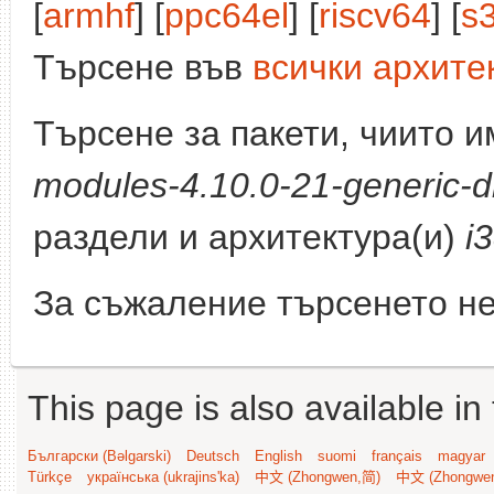
[
armhf
] [
ppc64el
] [
riscv64
] [
s
Търсене във
всички архите
Търсене за пакети, чиито 
modules-4.10.0-21-generic-d
раздели и архитектура(и)
i
За съжаление търсенето не
This page is also available in
Български (Bəlgarski)
Deutsch
English
suomi
français
magyar
Türkçe
українська (ukrajins'ka)
中文 (Zhongwen,简)
中文 (Zhongwe