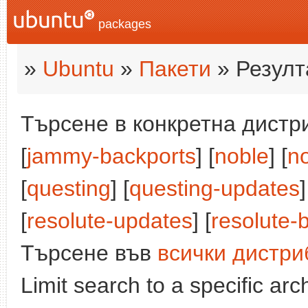
packages
»
Ubuntu
»
Пакети
» Резулт
Търсене в конкретна дистри
[
jammy-backports
] [
noble
] [
n
[
questing
] [
questing-updates
]
[
resolute-updates
] [
resolute-
Търсене във
всички дистри
Limit search to a specific arch