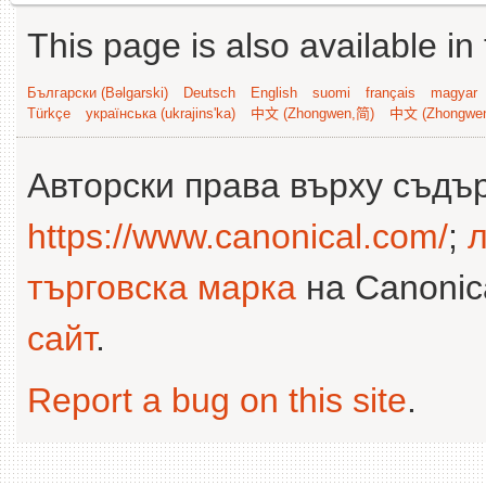
This page is also available in
Български (Bəlgarski)
Deutsch
English
suomi
français
magyar
Türkçe
українська (ukrajins'ka)
中文 (Zhongwen,简)
中文 (Zhongwe
Авторски права върху съдъ
https://www.canonical.com/
;
л
търговска марка
на Canonica
сайт
.
Report a bug on this site
.