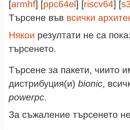
[
armhf
] [
ppc64el
] [
riscv64
] [
s
Търсене във
всички архите
Някои
резултати не са пока
търсенето.
Търсене за пакети, чиито 
дистрибуция(и)
bionic
, всич
powerpc
.
За съжаление търсенето не