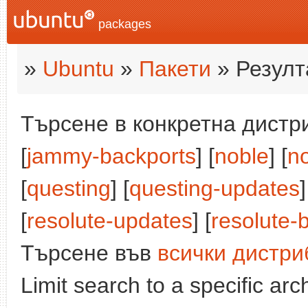
packages
»
Ubuntu
»
Пакети
» Резулт
Търсене в конкретна дистри
[
jammy-backports
] [
noble
] [
n
[
questing
] [
questing-updates
]
[
resolute-updates
] [
resolute-
Търсене във
всички дистри
Limit search to a specific arch