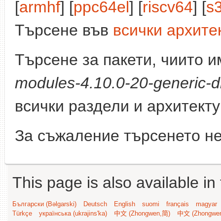
[
armhf
] [
ppc64el
] [
riscv64
] [
s
Търсене във
всички архите
Търсене за пакети, чиито 
modules-4.10.0-20-generic-d
всички раздели и архитект
За съжаление търсенето не
This page is also available in
Български (Bəlgarski)
Deutsch
English
suomi
français
magyar
Türkçe
українська (ukrajins'ka)
中文 (Zhongwen,简)
中文 (Zhongwe