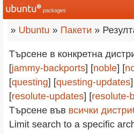
packages
»
Ubuntu
»
Пакети
» Резулт
Търсене в конкретна дистри
[
jammy-backports
] [
noble
] [
n
[
questing
] [
questing-updates
]
[
resolute-updates
] [
resolute-
Търсене във
всички дистри
Limit search to a specific arch