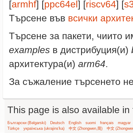
[
armhf
] [
ppc64el
] [
riscv64
] [
s
Търсене във
всички архите
Търсене за пакети, чиито 
examples
в дистрибуция(и)
архитектура(и)
arm64
.
За съжаление търсенето не
This page is also available in
Български (Bəlgarski)
Deutsch
English
suomi
français
magyar
Türkçe
українська (ukrajins'ka)
中文 (Zhongwen,简)
中文 (Zhongwe