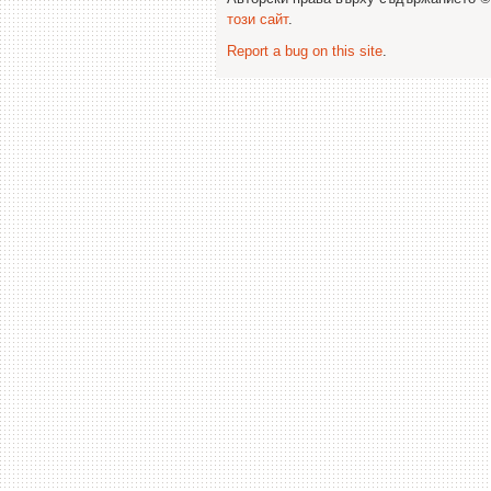
този сайт
.
Report a bug on this site
.