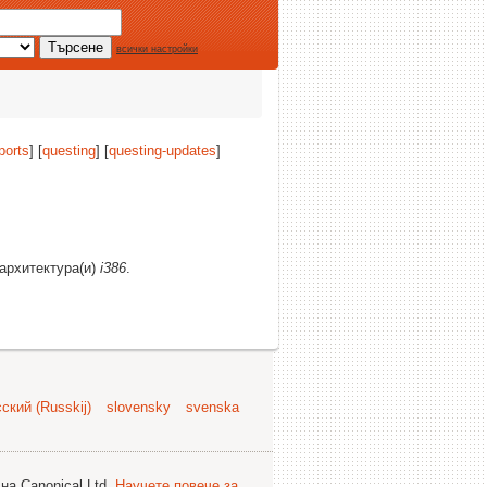
всички настройки
ports
] [
questing
] [
questing-updates
]
 архитектура(и)
i386
.
ский (Russkij)
slovensky
svenska
на Canonical Ltd.
Научете повече за