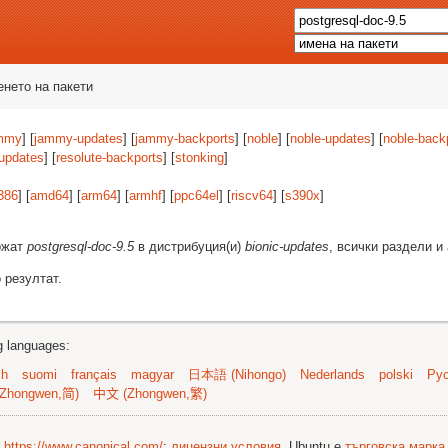
енето на пакети
mmy
] [
jammy-updates
] [
jammy-backports
] [
noble
] [
noble-updates
] [
noble-back
-updates
] [
resolute-backports
] [
stonking
]
386
] [
amd64
] [
arm64
] [
armhf
] [
ppc64el
] [
riscv64
] [
s390x
]
ържат
postgresql-doc-9.5
в дистрибуция(и)
bionic-updates
, всички раздели и
 резултат.
ng languages:
sh
suomi
français
magyar
日本語 (Nihongo)
Nederlands
polski
Рус
Zhongwen,简)
中文 (Zhongwen,繁)
©
https://www.canonical.com/
;
лицензни условия
. Ubuntu е
търговска марка