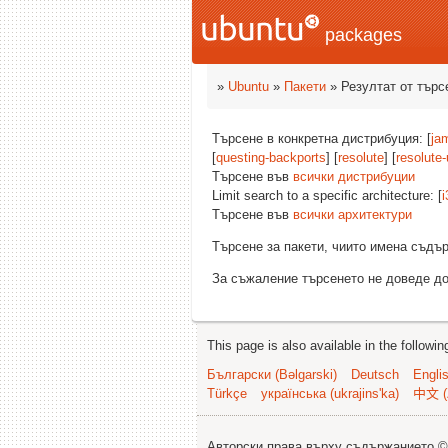
packages
»
Ubuntu
»
Пакети
» Резултат от търс
Търсене в конкретна дистрибуция: [
ja
[
questing-backports
] [
resolute
] [
resolute
Търсене във
всички дистрибуции
Limit search to a specific architecture: [
i
Търсене във
всички архитектури
Търсене за пакети, чиито имена съд
За съжаление търсенето не доведе до
This page is also available in the followi
Български (Bəlgarski)
Deutsch
Engli
Türkçe
українська (ukrajins'ka)
中文 (
Авторски права върху съдържанието 