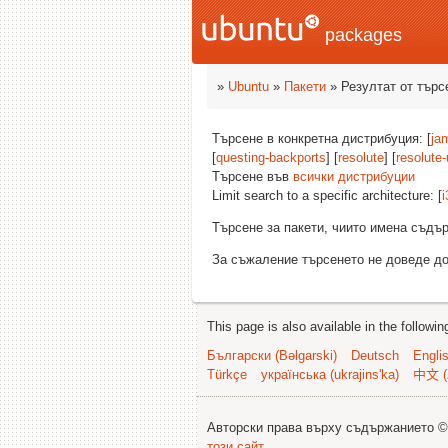
packages
»
Ubuntu
»
Пакети
» Резултат от търс
Търсене в конкретна дистрибуция: [
ja
[
questing-backports
] [
resolute
] [
resolute
Търсене във
всички дистрибуции
Limit search to a specific architecture: [
i
Търсене за пакети, чиито имена съд
За съжаление търсенето не доведе до
This page is also available in the followi
Български (Bəlgarski)
Deutsch
Engli
Türkçe
українська (ukrajins'ka)
中文 (
Авторски права върху съдържанието 
този сайт
.