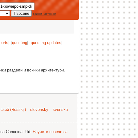
всички настройки
ports
] [
questing
] [
questing-updates
]
ички раздели и всички архитектури.
ский (Russkij)
slovensky
svenska
на Canonical Ltd.
Научете повече за