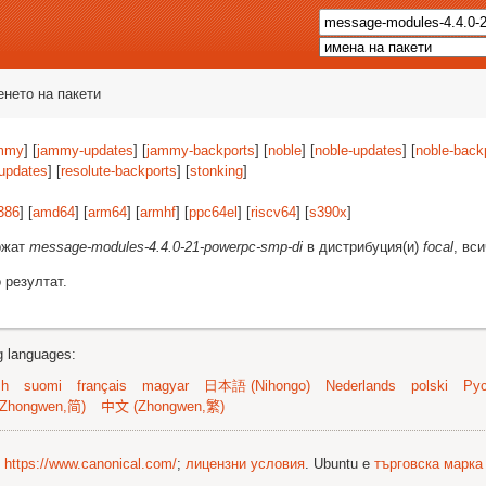
енето на пакети
mmy
] [
jammy-updates
] [
jammy-backports
] [
noble
] [
noble-updates
] [
noble-back
-updates
] [
resolute-backports
] [
stonking
]
386
] [
amd64
] [
arm64
] [
armhf
] [
ppc64el
] [
riscv64
] [
s390x
]
ържат
message-modules-4.4.0-21-powerpc-smp-di
в дистрибуция(и)
focal
, вс
 резултат.
ng languages:
sh
suomi
français
magyar
日本語 (Nihongo)
Nederlands
polski
Рус
Zhongwen,简)
中文 (Zhongwen,繁)
©
https://www.canonical.com/
;
лицензни условия
. Ubuntu е
търговска марка