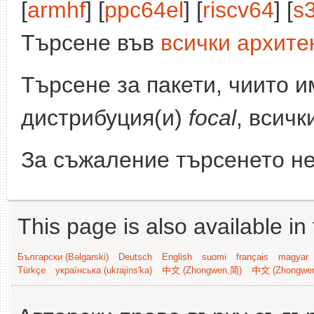
[
armhf
] [
ppc64el
] [
riscv64
] [
s
Търсене във
всички архите
Търсене за пакети, чиито 
дистрибуция(и)
focal
, всичк
За съжаление търсенето не
This page is also available in
Български (Bəlgarski)
Deutsch
English
suomi
français
magyar
Türkçe
українська (ukrajins'ka)
中文 (Zhongwen,简)
中文 (Zhongwe