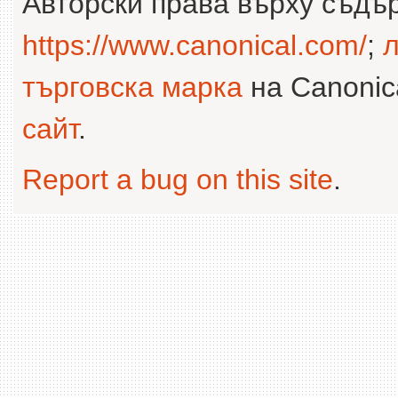
Авторски права върху съдъ
https://www.canonical.com/
;
л
търговска марка
на Canonica
сайт
.
Report a bug on this site
.