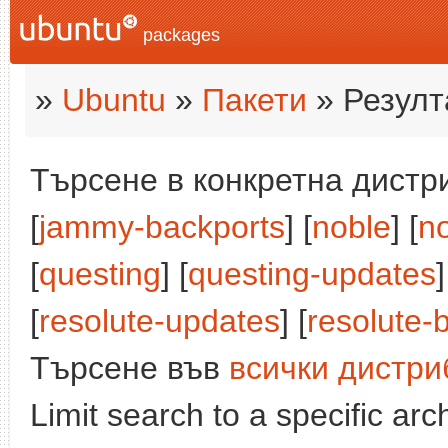
packages
»
Ubuntu
»
Пакети
» Резулт
Търсене в конкретна дистри
[
jammy-backports
] [
noble
] [
n
[
questing
] [
questing-updates
]
[
resolute-updates
] [
resolute-
Търсене във
всички дистри
Limit search to a specific arch