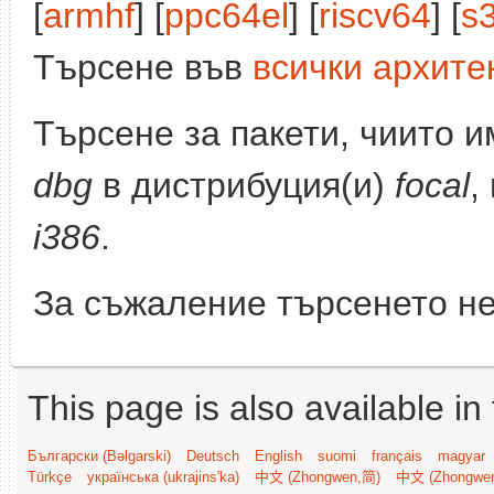
[
armhf
] [
ppc64el
] [
riscv64
] [
s
Търсене във
всички архите
Търсене за пакети, чиито 
dbg
в дистрибуция(и)
focal
,
i386
.
За съжаление търсенето не
This page is also available in
Български (Bəlgarski)
Deutsch
English
suomi
français
magyar
Türkçe
українська (ukrajins'ka)
中文 (Zhongwen,简)
中文 (Zhongwe