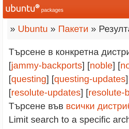
packages
»
Ubuntu
»
Пакети
» Резулт
Търсене в конкретна дистри
[
jammy-backports
] [
noble
] [
n
[
questing
] [
questing-updates
]
[
resolute-updates
] [
resolute-
Търсене във
всички дистри
Limit search to a specific arch