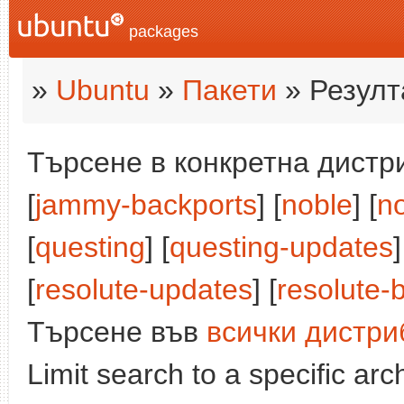
packages
»
Ubuntu
»
Пакети
» Резулт
Търсене в конкретна дистри
[
jammy-backports
] [
noble
] [
n
[
questing
] [
questing-updates
]
[
resolute-updates
] [
resolute-
Търсене във
всички дистри
Limit search to a specific arch