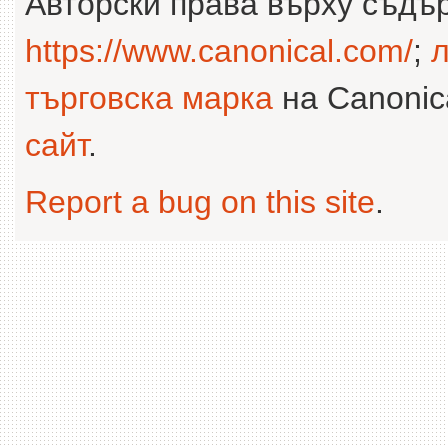
Авторски права върху съдъ
https://www.canonical.com/
;
л
търговска марка
на Canonica
сайт
.
Report a bug on this site
.