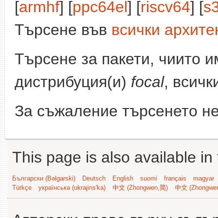
[
armhf
] [
ppc64el
] [
riscv64
] [
s
Търсене във
всички архите
Търсене за пакети, чиито 
дистрибуция(и)
focal
, всичк
За съжаление търсенето не
This page is also available in
Български (Bəlgarski)
Deutsch
English
suomi
français
magyar
Türkçe
українська (ukrajins'ka)
中文 (Zhongwen,简)
中文 (Zhongwe