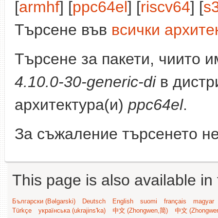
[
armhf
] [
ppc64el
] [
riscv64
] [
s
Търсене във
всички архите
Търсене за пакети, чиито 
4.10.0-30-generic-di
в дистр
архитектура(и)
ppc64el
.
За съжаление търсенето не
This page is also available in
Български (Bəlgarski)
Deutsch
English
suomi
français
magyar
Türkçe
українська (ukrajins'ka)
中文 (Zhongwen,简)
中文 (Zhongwe