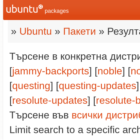
packages
»
Ubuntu
»
Пакети
» Резулт
Търсене в конкретна дистри
[
jammy-backports
] [
noble
] [
n
[
questing
] [
questing-updates
]
[
resolute-updates
] [
resolute-
Търсене във
всички дистри
Limit search to a specific arch