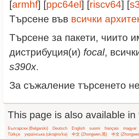
[
armhf
] [
ppc64el
] [
riscv64
] [
s
Търсене във
всички архите
Търсене за пакети, чиито 
дистрибуция(и)
focal
, всичк
s390x
.
За съжаление търсенето не
This page is also available in
Български (Bəlgarski)
Deutsch
English
suomi
français
magyar
Türkçe
українська (ukrajins'ka)
中文 (Zhongwen,简)
中文 (Zhongwe