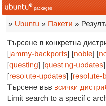
packages
»
Ubuntu
»
Пакети
» Резулт
Търсене в конкретна дистри
[
jammy-backports
] [
noble
] [
n
[
questing
] [
questing-updates
]
[
resolute-updates
] [
resolute-
Търсене във
всички дистри
Limit search to a specific arch