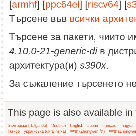
[
armhf
] [
ppc64el
] [
riscv64
] [
s
Търсене във
всички архите
Търсене за пакети, чиито 
4.10.0-21-generic-di
в дистр
архитектура(и)
s390x
.
За съжаление търсенето не
This page is also available in
Български (Bəlgarski)
Deutsch
English
suomi
français
magyar
Türkçe
українська (ukrajins'ka)
中文 (Zhongwen,简)
中文 (Zhongwe