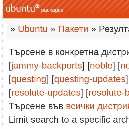
packages
»
Ubuntu
»
Пакети
» Резулт
Търсене в конкретна дистри
[
jammy-backports
] [
noble
] [
n
[
questing
] [
questing-updates
]
[
resolute-updates
] [
resolute-
Търсене във
всички дистри
Limit search to a specific arch