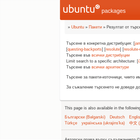
packages
»
Ubuntu
»
Пакети
» Резултат от търс
Търсене в конкретна дистрибуция: [
ja
[
questing-backports
] [
resolute
] [
resolute
Търсене във
всички дистрибуции
Limit search to a specific architecture: [
i
Търсене във
всички архитектури
Търсене за пакети-източници, чиито 
За съжаление търсенето не доведе до
This page is also available in the followi
Български (Bəlgarski)
Deutsch
Engli
Türkçe
українська (ukrajins'ka)
中文 (
Авторски права върху съдържанието 