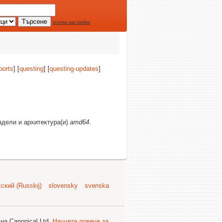
всички настройки
ports
] [
questing
] [
questing-updates
]
аздели и архитектура(и)
amd64
.
ский (Russkij)
slovensky
svenska
на Canonical Ltd.
Научете повече за