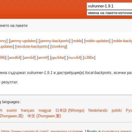
енето на пакети
mmy
] [
jammy-updates
] [
jammy-backports
] [
noble
] [
noble-updates
] [
noble-back
-updates
] [
resolute-backports
] [
stonking
]
386
] [
amd64
] [
arm64
] [
armhf
] [
ppc64el
] [
riscv64
] [
s390x
]
имена съдържат
xulrunner-1.9.1
в дистрибуция(и)
focal-backports
, всички р
 резултат.
ng languages:
sh
suomi
français
magyar
日本語 (Nihongo)
Nederlands
polski
Рус
Zhongwen,简)
中文 (Zhongwen,繁)
©
https://www.canonical.com/
;
лицензни условия
. Ubuntu е
търговска марка