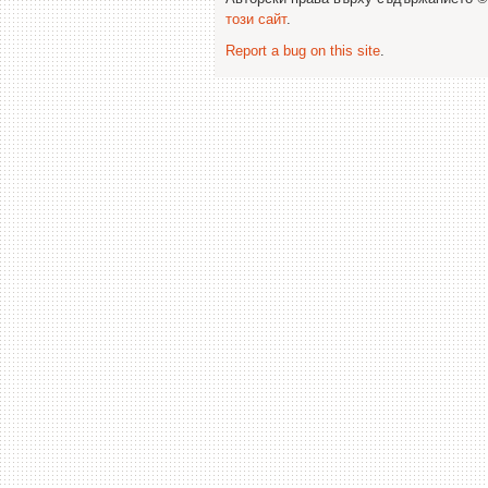
този сайт
.
Report a bug on this site
.