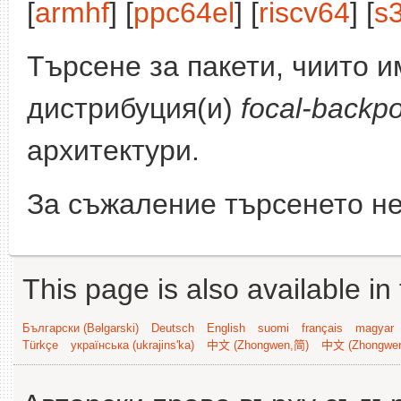
[
armhf
] [
ppc64el
] [
riscv64
] [
s
Търсене за пакети, чиито 
дистрибуция(и)
focal-backpo
архитектури.
За съжаление търсенето не
This page is also available in
Български (Bəlgarski)
Deutsch
English
suomi
français
magyar
Türkçe
українська (ukrajins'ka)
中文 (Zhongwen,简)
中文 (Zhongwe