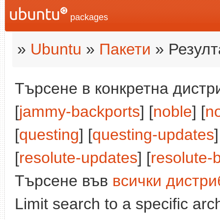
packages
»
Ubuntu
»
Пакети
» Резулт
Търсене в конкретна дистри
[
jammy-backports
] [
noble
] [
n
[
questing
] [
questing-updates
]
[
resolute-updates
] [
resolute-
Търсене във
всички дистри
Limit search to a specific arch