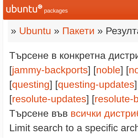
packages
»
Ubuntu
»
Пакети
» Резулт
Търсене в конкретна дистри
[
jammy-backports
] [
noble
] [
n
[
questing
] [
questing-updates
]
[
resolute-updates
] [
resolute-
Търсене във
всички дистри
Limit search to a specific arch