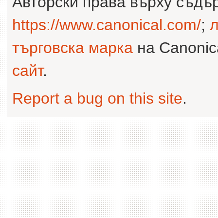
Авторски права върху съдъ
https://www.canonical.com/
;
л
търговска марка
на Canonica
сайт
.
Report a bug on this site
.