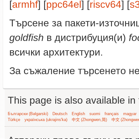
[
armhf
] [
ppc64el
] [
riscv64
] [
s
Търсене за пакети-източни
goldfish
в дистрибуция(и)
fo
всички архитектури.
За съжаление търсенето не
This page is also available in
Български (Bəlgarski)
Deutsch
English
suomi
français
magyar
Türkçe
українська (ukrajins'ka)
中文 (Zhongwen,简)
中文 (Zhongwe