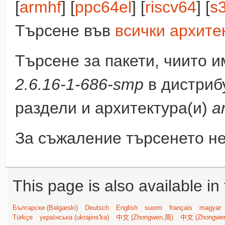
[
armhf
] [
ppc64el
] [
riscv64
] [
s
Търсене във
всички архите
Търсене за пакети, чиито 
2.6.16-1-686-smp
в дистриб
раздели и архитектура(и)
a
За съжаление търсенето не
This page is also available in
Български (Bəlgarski)
Deutsch
English
suomi
français
magyar
Türkçe
українська (ukrajins'ka)
中文 (Zhongwen,简)
中文 (Zhongwe