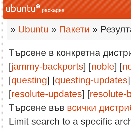
packages
»
Ubuntu
»
Пакети
» Резулт
Търсене в конкретна дистри
[
jammy-backports
] [
noble
] [
n
[
questing
] [
questing-updates
]
[
resolute-updates
] [
resolute-
Търсене във
всички дистри
Limit search to a specific arch