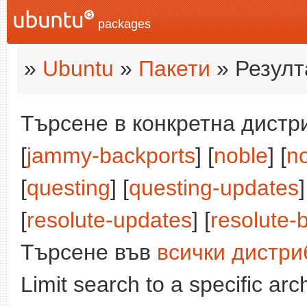
packages
»
Ubuntu
»
Пакети
» Резулт
Търсене в конкретна дистри
[
jammy-backports
] [
noble
] [
n
[
questing
] [
questing-updates
]
[
resolute-updates
] [
resolute-
Търсене във
всички дистри
Limit search to a specific arch