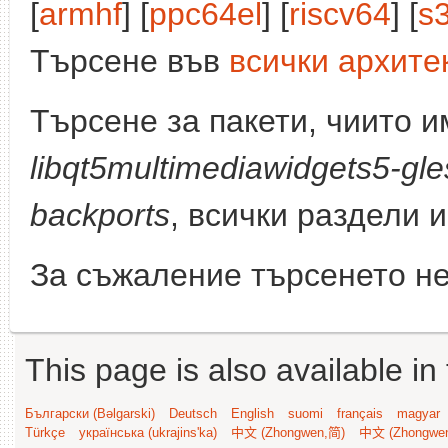
[
armhf
] [
ppc64el
] [
riscv64
] [
s
Търсене във
всички архите
Търсене за пакети, чиито 
libqt5multimediawidgets5-gle
backports
, всички раздели 
За съжаление търсенето не
This page is also available in
Български (Bəlgarski)
Deutsch
English
suomi
français
magyar
Türkçe
українська (ukrajins'ka)
中文 (Zhongwen,简)
中文 (Zhongwe