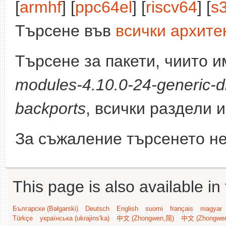
[
armhf
] [
ppc64el
] [
riscv64
] [
s
Търсене във
всички архите
Търсене за пакети, чиито 
modules-4.10.0-24-generic-d
backports
, всички раздели 
За съжаление търсенето не
This page is also available in
Български (Bəlgarski)
Deutsch
English
suomi
français
magyar
Türkçe
українська (ukrajins'ka)
中文 (Zhongwen,简)
中文 (Zhongwe