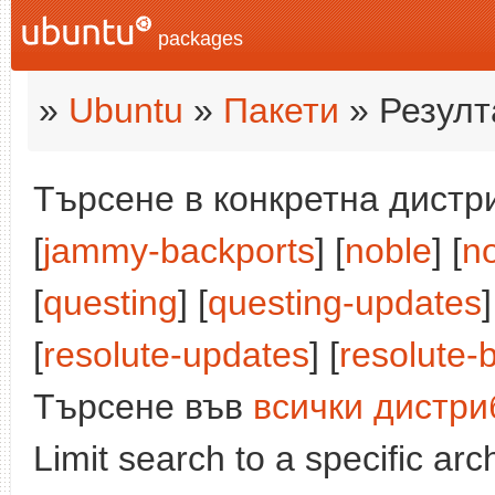
packages
»
Ubuntu
»
Пакети
» Резулт
Търсене в конкретна дистри
[
jammy-backports
] [
noble
] [
n
[
questing
] [
questing-updates
]
[
resolute-updates
] [
resolute-
Търсене във
всички дистри
Limit search to a specific arch