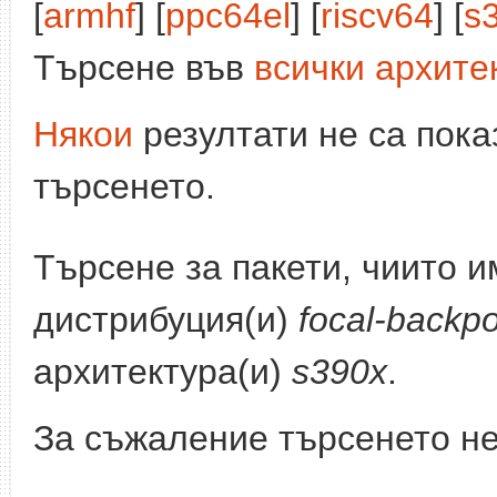
[
armhf
] [
ppc64el
] [
riscv64
] [
s
Търсене във
всички архите
Някои
резултати не са пока
търсенето.
Търсене за пакети, чиито 
дистрибуция(и)
focal-backpo
архитектура(и)
s390x
.
За съжаление търсенето не