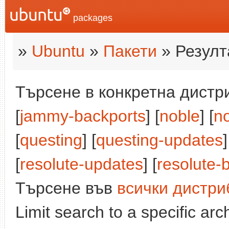
packages
»
Ubuntu
»
Пакети
» Резулт
Търсене в конкретна дистри
[
jammy-backports
] [
noble
] [
n
[
questing
] [
questing-updates
]
[
resolute-updates
] [
resolute-
Търсене във
всички дистри
Limit search to a specific arch