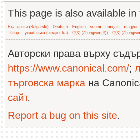
This page is also available in
Български (Bəlgarski)
Deutsch
English
suomi
français
magyar
Türkçe
українська (ukrajins'ka)
中文 (Zhongwen,简)
中文 (Zhongwe
Авторски права върху съдъ
https://www.canonical.com/
;
л
търговска марка
на Canonica
сайт
.
Report a bug on this site
.