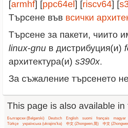
[
armhf
] [
ppc64el
] [
riscv64
] [
s
Търсене във
всички архите
Търсене за пакети, чиито 
linux-gnu
в дистрибуция(и)
архитектура(и)
s390x
.
За съжаление търсенето не
This page is also available in
Български (Bəlgarski)
Deutsch
English
suomi
français
magyar
Türkçe
українська (ukrajins'ka)
中文 (Zhongwen,简)
中文 (Zhongwe