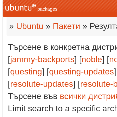
packages
»
Ubuntu
»
Пакети
» Резулт
Търсене в конкретна дистри
[
jammy-backports
] [
noble
] [
n
[
questing
] [
questing-updates
]
[
resolute-updates
] [
resolute-
Търсене във
всички дистри
Limit search to a specific arch