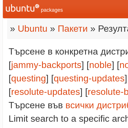
packages
»
Ubuntu
»
Пакети
» Резулт
Търсене в конкретна дистри
[
jammy-backports
] [
noble
] [
n
[
questing
] [
questing-updates
]
[
resolute-updates
] [
resolute-
Търсене във
всички дистри
Limit search to a specific arch