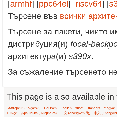
[
armhf
] [
ppc64el
] [
riscv64
] [
s
Търсене във
всички архите
Търсене за пакети, чиито 
дистрибуция(и)
focal-backpo
архитектура(и)
s390x
.
За съжаление търсенето не
This page is also available in
Български (Bəlgarski)
Deutsch
English
suomi
français
magyar
Türkçe
українська (ukrajins'ka)
中文 (Zhongwen,简)
中文 (Zhongwe