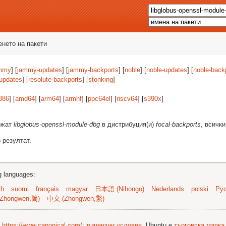
енето на пакети
mmy
] [
jammy-updates
] [
jammy-backports
] [
noble
] [
noble-updates
] [
noble-back
-updates
] [
resolute-backports
] [
stonking
]
386
] [
amd64
] [
arm64
] [
armhf
] [
ppc64el
] [
riscv64
] [
s390x
]
ържат
libglobus-openssl-module-dbg
в дистрибуция(и)
focal-backports
, всичк
 резултат.
ng languages:
sh
suomi
français
magyar
日本語 (Nihongo)
Nederlands
polski
Рус
Zhongwen,简)
中文 (Zhongwen,繁)
©
https://www.canonical.com/
;
лицензни условия
. Ubuntu е
търговска марка