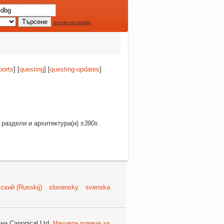
всички настройки
ports
] [
questing
] [
questing-updates
]
и раздели и архитектура(и)
s390x
.
ский (Russkij)
slovensky
svenska
на Canonical Ltd.
Научете повече за