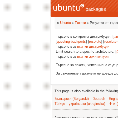
packages
»
Ubuntu
»
Пакети
» Резултат от търс
Търсене в конкретна дистрибуция: [
ja
[
questing-backports
] [
resolute
] [
resolute
Търсене във
всички дистрибуции
Limit search to a specific architecture: [
i
Търсене във
всички архитектури
Търсене за пакети, чиито имена съд
За съжаление търсенето не доведе до
This page is also available in the followi
Български (Bəlgarski)
Deutsch
Engli
Türkçe
українська (ukrajins'ka)
中文 (
Авторски права върху съдържанието 