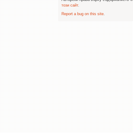
този сайт
.
Report a bug on this site
.