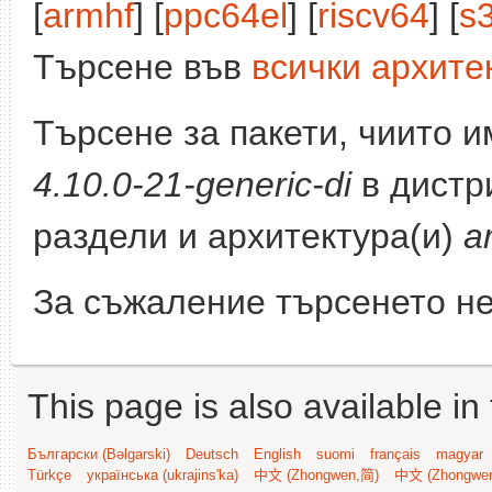
[
armhf
] [
ppc64el
] [
riscv64
] [
s
Търсене във
всички архите
Търсене за пакети, чиито 
4.10.0-21-generic-di
в дистр
раздели и архитектура(и)
a
За съжаление търсенето не
This page is also available in
Български (Bəlgarski)
Deutsch
English
suomi
français
magyar
Türkçe
українська (ukrajins'ka)
中文 (Zhongwen,简)
中文 (Zhongwe