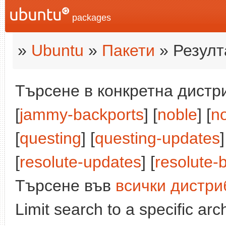
packages
»
Ubuntu
»
Пакети
» Резулт
Търсене в конкретна дистри
[
jammy-backports
] [
noble
] [
n
[
questing
] [
questing-updates
]
[
resolute-updates
] [
resolute-
Търсене във
всички дистри
Limit search to a specific arch