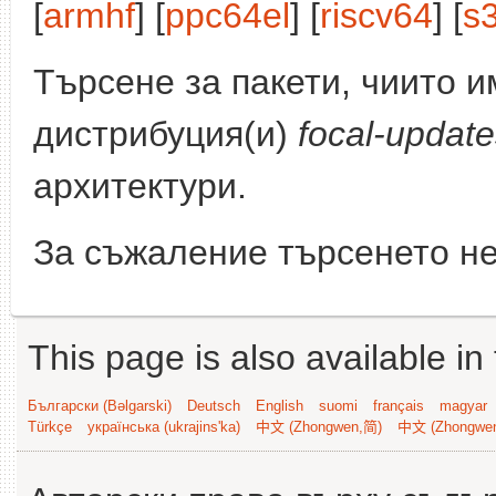
[
armhf
] [
ppc64el
] [
riscv64
] [
s
Търсене за пакети, чиито 
дистрибуция(и)
focal-updat
архитектури.
За съжаление търсенето не
This page is also available in
Български (Bəlgarski)
Deutsch
English
suomi
français
magyar
Türkçe
українська (ukrajins'ka)
中文 (Zhongwen,简)
中文 (Zhongwe