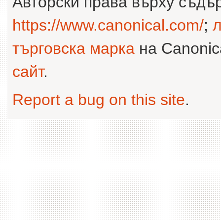
Авторски права върху съдъ
https://www.canonical.com/
;
л
търговска марка
на Canonica
сайт
.
Report a bug on this site
.