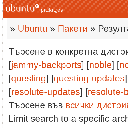
packages
»
Ubuntu
»
Пакети
» Резулт
Търсене в конкретна дистри
[
jammy-backports
] [
noble
] [
n
[
questing
] [
questing-updates
]
[
resolute-updates
] [
resolute-
Търсене във
всички дистри
Limit search to a specific arch