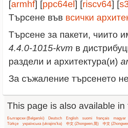
[
armhf
] [
ppc64el
] [
riscv64
] [
s
Търсене във
всички архите
Търсене за пакети, чиито 
4.4.0-1015-kvm
в дистрибуц
раздели и архитектура(и)
a
За съжаление търсенето не
This page is also available in
Български (Bəlgarski)
Deutsch
English
suomi
français
magyar
Türkçe
українська (ukrajins'ka)
中文 (Zhongwen,简)
中文 (Zhongwe