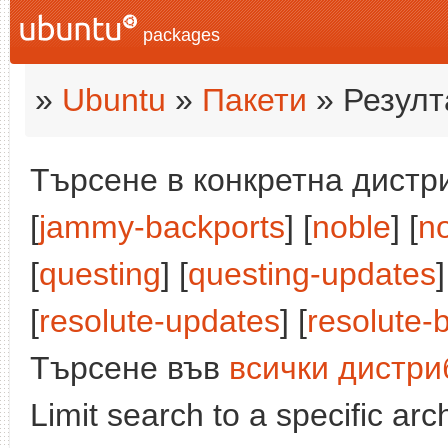
packages
»
Ubuntu
»
Пакети
» Резулт
Търсене в конкретна дистри
[
jammy-backports
] [
noble
] [
n
[
questing
] [
questing-updates
]
[
resolute-updates
] [
resolute-
Търсене във
всички дистри
Limit search to a specific arch