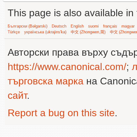
This page is also available in
Български (Bəlgarski)
Deutsch
English
suomi
français
magyar
Türkçe
українська (ukrajins'ka)
中文 (Zhongwen,简)
中文 (Zhongwe
Авторски права върху съдъ
https://www.canonical.com/
;
л
търговска марка
на Canonica
сайт
.
Report a bug on this site
.