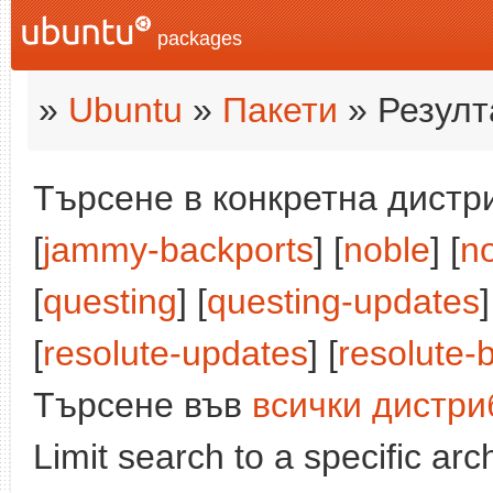
packages
»
Ubuntu
»
Пакети
» Резулт
Търсене в конкретна дистри
[
jammy-backports
] [
noble
] [
n
[
questing
] [
questing-updates
]
[
resolute-updates
] [
resolute-
Търсене във
всички дистри
Limit search to a specific arch