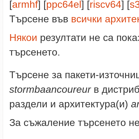
[
armhf
] [
ppc64el
] [
riscv64
] [
s
Търсене във
всички архите
Някои
резултати не са пока
търсенето.
Търсене за пакети-източни
stormbaancoureur
в дистриб
раздели и архитектура(и)
a
За съжаление търсенето не