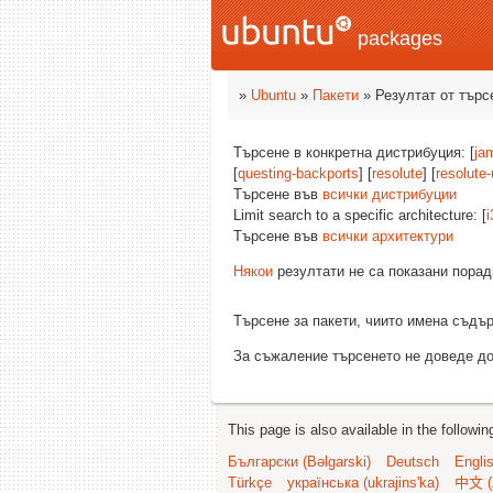
packages
»
Ubuntu
»
Пакети
» Резултат от търс
Търсене в конкретна дистрибуция: [
ja
[
questing-backports
] [
resolute
] [
resolute
Търсене във
всички дистрибуции
Limit search to a specific architecture: [
i
Търсене във
всички архитектури
Някои
резултати не са показани порад
Търсене за пакети, чиито имена съд
За съжаление търсенето не доведе до
This page is also available in the followi
Български (Bəlgarski)
Deutsch
Engli
Türkçe
українська (ukrajins'ka)
中文 (