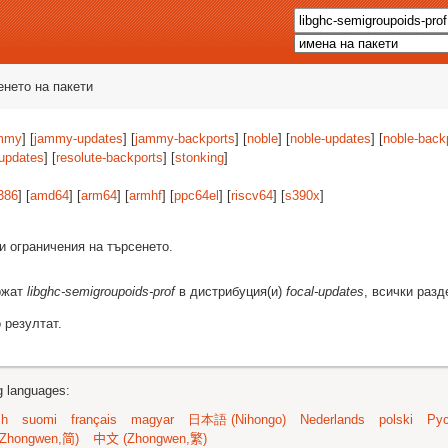
енето на пакети
mmy
] [
jammy-updates
] [
jammy-backports
] [
noble
] [
noble-updates
] [
noble-back
-updates
] [
resolute-backports
] [
stonking
]
386
] [
amd64
] [
arm64
] [
armhf
] [
ppc64el
] [
riscv64
] [
s390x
]
и ограничения на търсенето.
ържат
libghc-semigroupoids-prof
в дистрибуция(и)
focal-updates
, всички разд
 резултат.
ng languages:
sh
suomi
français
magyar
日本語 (Nihongo)
Nederlands
polski
Рус
Zhongwen,简)
中文 (Zhongwen,繁)