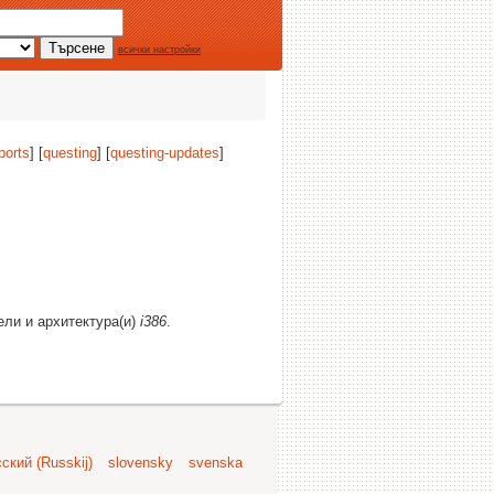
всички настройки
ports
] [
questing
] [
questing-updates
]
ели и архитектура(и)
i386
.
ский (Russkij)
slovensky
svenska