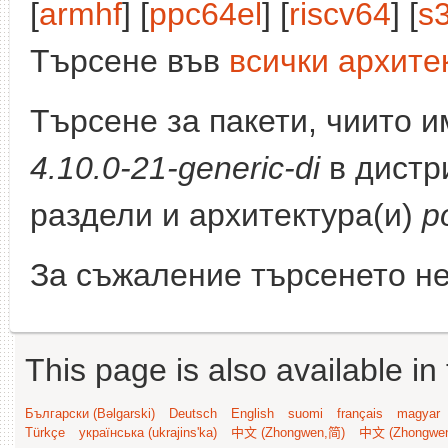
[
armhf
] [
ppc64el
] [
riscv64
] [
s
Търсене във
всички архите
Търсене за пакети, чиито 
4.10.0-21-generic-di
в дистр
раздели и архитектура(и)
p
За съжаление търсенето не
This page is also available in
Български (Bəlgarski)
Deutsch
English
suomi
français
magyar
Türkçe
українська (ukrajins'ka)
中文 (Zhongwen,简)
中文 (Zhongwe