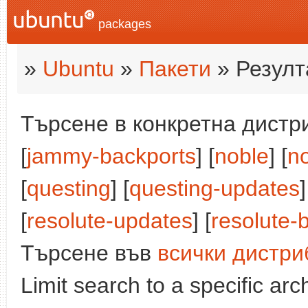
packages
»
Ubuntu
»
Пакети
» Резулт
Търсене в конкретна дистри
[
jammy-backports
] [
noble
] [
n
[
questing
] [
questing-updates
]
[
resolute-updates
] [
resolute-
Търсене във
всички дистри
Limit search to a specific arch