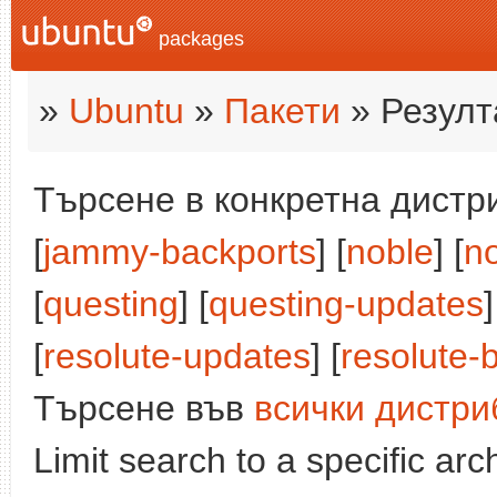
packages
»
Ubuntu
»
Пакети
» Резулт
Търсене в конкретна дистри
[
jammy-backports
] [
noble
] [
n
[
questing
] [
questing-updates
]
[
resolute-updates
] [
resolute-
Търсене във
всички дистри
Limit search to a specific arch