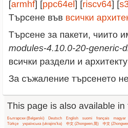
[
armhf
] [
ppc64el
] [
riscv64
] [
s
Търсене във
всички архите
Търсене за пакети, чиито 
modules-4.10.0-20-generic-d
всички раздели и архитект
За съжаление търсенето не
This page is also available in
Български (Bəlgarski)
Deutsch
English
suomi
français
magyar
Türkçe
українська (ukrajins'ka)
中文 (Zhongwen,简)
中文 (Zhongwe