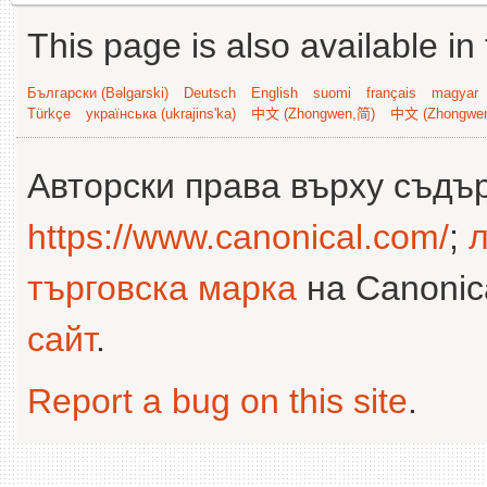
This page is also available in
Български (Bəlgarski)
Deutsch
English
suomi
français
magyar
Türkçe
українська (ukrajins'ka)
中文 (Zhongwen,简)
中文 (Zhongwe
Авторски права върху съдъ
https://www.canonical.com/
;
л
търговска марка
на Canonica
сайт
.
Report a bug on this site
.