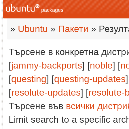
packages
»
Ubuntu
»
Пакети
» Резулт
Търсене в конкретна дистри
[
jammy-backports
] [
noble
] [
n
[
questing
] [
questing-updates
]
[
resolute-updates
] [
resolute-
Търсене във
всички дистри
Limit search to a specific arch