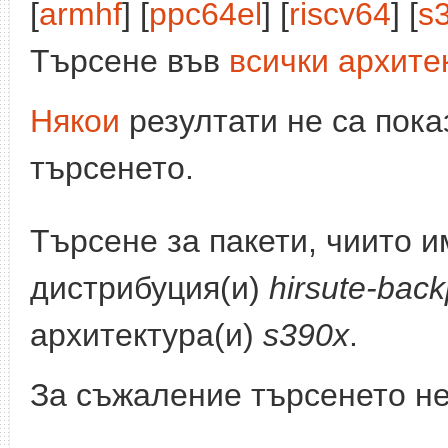
[
armhf
] [
ppc64el
] [
riscv64
] [
s
Търсене във
всички архите
Някои
резултати не са пока
търсенето.
Търсене за пакети, чиито 
дистрибуция(и)
hirsute-back
архитектура(и)
s390x
.
За съжаление търсенето не