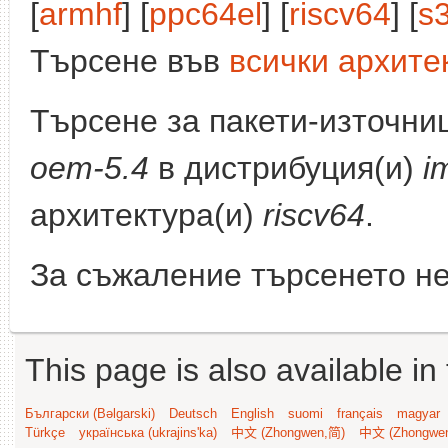
[
armhf
] [
ppc64el
] [
riscv64
] [
s
Търсене във
всички архите
Търсене за пакети-източни
oem-5.4
в дистрибуция(и)
i
архитектура(и)
riscv64
.
За съжаление търсенето не
This page is also available in
Български (Bəlgarski)
Deutsch
English
suomi
français
magyar
Türkçe
українська (ukrajins'ka)
中文 (Zhongwen,简)
中文 (Zhongwe