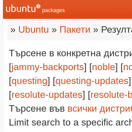
packages
»
Ubuntu
»
Пакети
» Резулт
Търсене в конкретна дистри
[
jammy-backports
] [
noble
] [
n
[
questing
] [
questing-updates
]
[
resolute-updates
] [
resolute-
Търсене във
всички дистри
Limit search to a specific arch