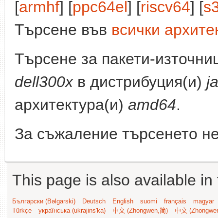
[
armhf
] [
ppc64el
] [
riscv64
] [
s
Търсене във
всички архите
Търсене за пакети-източни
dell300x
в дистрибуция(и)
j
архитектура(и)
amd64
.
За съжаление търсенето не
This page is also available in
Български (Bəlgarski)
Deutsch
English
suomi
français
magyar
Türkçe
українська (ukrajins'ka)
中文 (Zhongwen,简)
中文 (Zhongwe