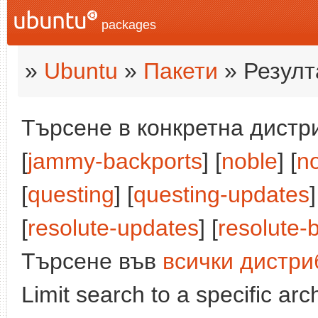
packages
»
Ubuntu
»
Пакети
» Резулт
Търсене в конкретна дистри
[
jammy-backports
] [
noble
] [
n
[
questing
] [
questing-updates
]
[
resolute-updates
] [
resolute-
Търсене във
всички дистри
Limit search to a specific arch