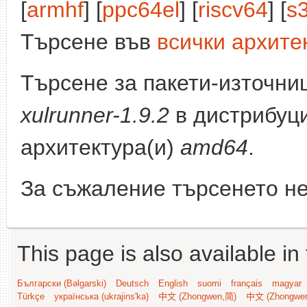
[
armhf
] [
ppc64el
] [
riscv64
] [
s
Търсене във
всички архите
Търсене за пакети-източни
xulrunner-1.9.2
в дистрибуц
архитектура(и)
amd64
.
За съжаление търсенето не
This page is also available in
Български (Bəlgarski)
Deutsch
English
suomi
français
magyar
Türkçe
українська (ukrajins'ka)
中文 (Zhongwen,简)
中文 (Zhongwe