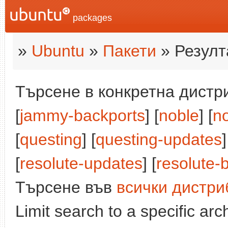
packages
»
Ubuntu
»
Пакети
» Резулт
Търсене в конкретна дистри
[
jammy-backports
] [
noble
] [
n
[
questing
] [
questing-updates
]
[
resolute-updates
] [
resolute-
Търсене във
всички дистри
Limit search to a specific arch